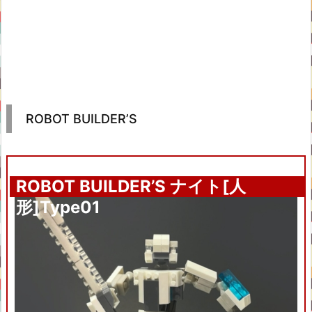
ROBOT BUILDER’S
ROBOT BUILDER’S ナイト[人
形]Type01