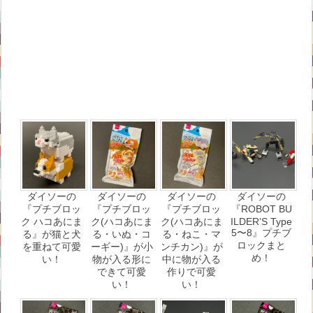
ダイソーの
ダイソーの
ダイソーの
ダイソーの
『プチブロッ
『プチブロッ
『プチブロッ
『ROBOT BU
ク ハコあにま
ク(ハコあにま
ク(ハコあにま
ILDER’S Type
5〜8』プチブ
る』が猫と犬
る・いぬ・コ
る・ねこ・マ
ロックまと
を重ねて可愛
ーギー)』が小
ンチカン)』が
め！
い！
物が入る形に
中に物が入る
できて可愛
作りで可愛
い！
い！