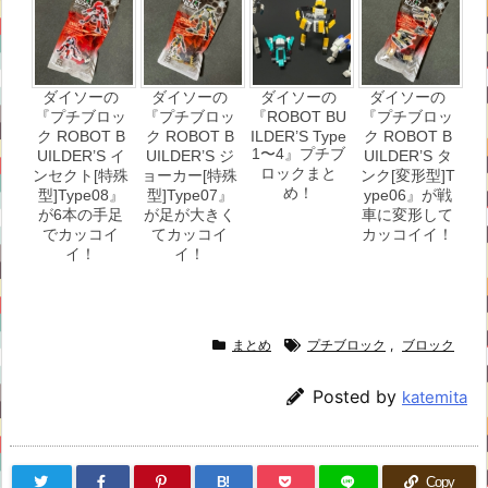
ダイソーの
ダイソーの
ダイソーの
ダイソーの
『プチブロッ
『プチブロッ
『ROBOT BU
『プチブロッ
ク ROBOT B
ク ROBOT B
ILDER’S Type
ク ROBOT B
1〜4』プチブ
UILDER’S イ
UILDER’S ジ
UILDER’S タ
ロックまと
ンセクト[特殊
ョーカー[特殊
ンク[変形型]T
め！
型]Type08』
型]Type07』
ype06』が戦
が6本の手足
が足が大きく
車に変形して
でカッコイ
てカッコイ
カッコイイ！
イ！
イ！
まとめ
プチブロック
,
ブロック
Posted by
katemita
B!
Copy