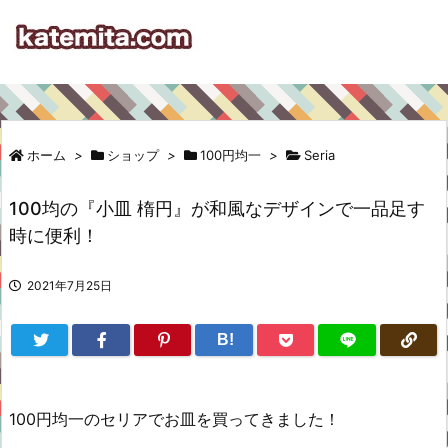
ホーム
>
ショップ
>
100円均一
>
Seria
100均の『小皿 楕円』が和風なデザインで一品足す
時に便利！
2021年7月25日
B!
100円均一のセリアでお皿を買ってきました！