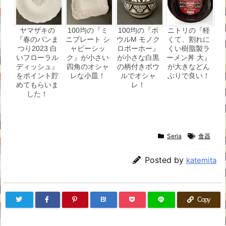
ヤマザキの
100均の『ミ
100均の『ボ
ニトリの『軽
『春のパンま
ニプレート シ
ウルM モノク
くて、割れに
つり2023 白
ャビーシッ
ロボーホー』
くい樹脂製ラ
いフローラル
ク』が小さい
が小さな白黒
ーメン丼 大』
ディッシュ』
四角のオシャ
の柄付きボウ
が大きなどん
をポイント貯
レな小皿！
ルでオシャ
ぶりで良い！
めてもらいま
レ！
した！
Seria
食器
Posted by
katemita
B!
Copy