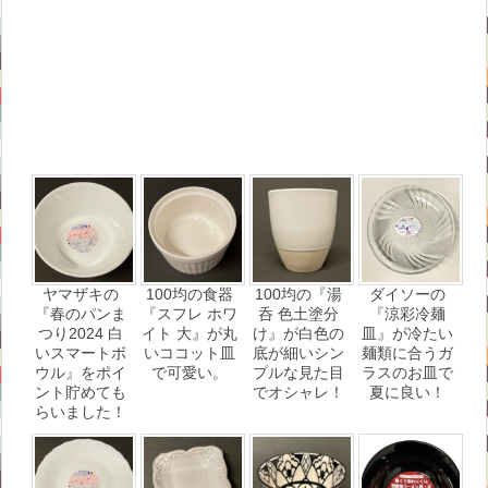
ヤマザキの
100均の食器
100均の『湯
ダイソーの
『春のパンま
『スフレ ホワ
呑 色土塗分
『涼彩冷麺
つり2024 白
イト 大』が丸
け』が白色の
皿』が冷たい
いスマートボ
いココット皿
底が細いシン
麺類に合うガ
ウル』をポイ
で可愛い。
プルな見た目
ラスのお皿で
ント貯めても
でオシャレ！
夏に良い！
らいました！