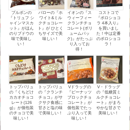
ブルボンの
バローの『ホ
イオンの『ス
コストコで
『トリュフ シ
ワイト&ミル
ウィーフィー
『ポロショコ
ャインマスカ
クチョコレー
クランチチョ
ラ 4本入り』
ット』がほん
ト』が ひとく
コレート(ボリ
を買いまし
のりブドウの
ちサイズで美
ュームパッ
た！中は定番
味で美味し
味しい！
ク)』がたっぷ
のポロショコ
い！
り入ってお
ラ！
得！
トップバリュ
トップバリュ
Vドラッグの
V・ドラッグ
の『くちどけ
の『クランチ
『ピーナッツ
の『低糖質ミ
カカオチョコ
チョコ』がサ
ブロックチョ
ルクチョコレ
レート(126
クサク食感に
コレート』が
ート』がまろ
g)』が個包装
甘さと塩の味
個包装でたっ
やかな甘さで
のチョコで美
で美味しい！
ぷり入って美
美味しい！
味しい！
味しい！