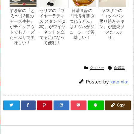
すき家の『と
セリアの『ワ
日清食品の
ヤマザキの
ろ〜り3種の
イヤーラティ
『日清御膳 き
『コッペパン
チーズ牛丼』
ス スタンド(2
つねうどん』
照り焼きチキ
がテイクアウ
本)』がワイヤ
はキツネがジ
ン』が照焼ソ
トでもチーズ
ーネットを立
ューシーで美
ースたっぷ
たっぷりで美
てる足になっ
味しい！
り！
味しい！
て便利！
ダイソー
自転車
Posted by
katemita
B!
Copy