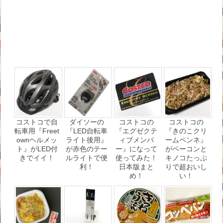
コストコで自
ダイソーの
コストコの
コストコの
転車用『Freet
『LED自転車
『エグゼクテ
『きのこクリ
ownヘルメッ
ライト後用』
ィブメンバ
ームペンネ』
ト』がLED付
が赤色のテー
ー』になって
がベーコンと
きでイイ！
ルライトで便
使ってみた！
キノコたっぷ
利！
日本版まと
りで超おいし
め！
い！