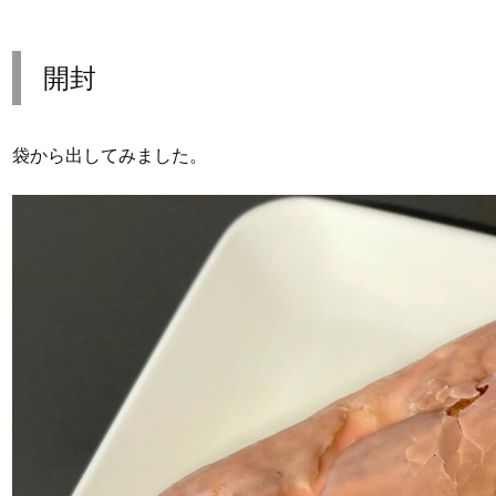
開封
袋から出してみました。