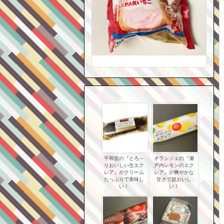
平和堂の『とろ～
オランジェの『瀬
りおいしい生エク
戸内レモンのエク
レア』がクリーム
レア』が爽やかな
たっぷりで美味し
甘さで超おいし
い！
い！