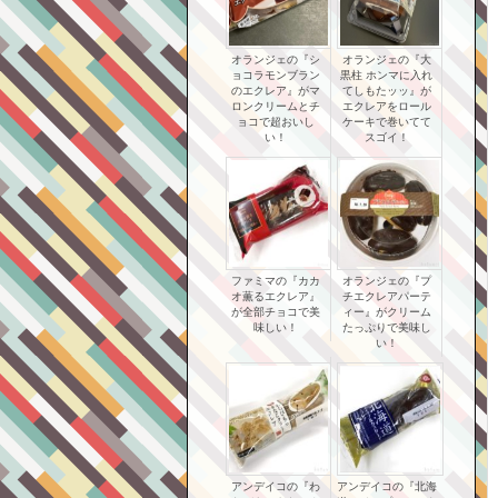
オランジェの『シ
オランジェの『大
ョコラモンブラン
黒柱 ホンマに入れ
のエクレア』がマ
てしもたッッ』が
ロンクリームとチ
エクレアをロール
ョコで超おいし
ケーキで巻いてて
い！
スゴイ！
ファミマの『カカ
オランジェの『プ
オ薫るエクレア』
チエクレアパーテ
が全部チョコで美
ィー』がクリーム
味しい！
たっぷりで美味し
い！
アンデイコの『わ
アンデイコの『北海