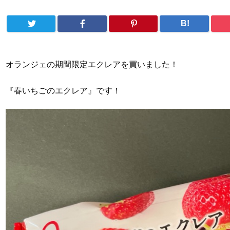
B!
オランジェの期間限定エクレアを買いました！
『春いちごのエクレア』です！