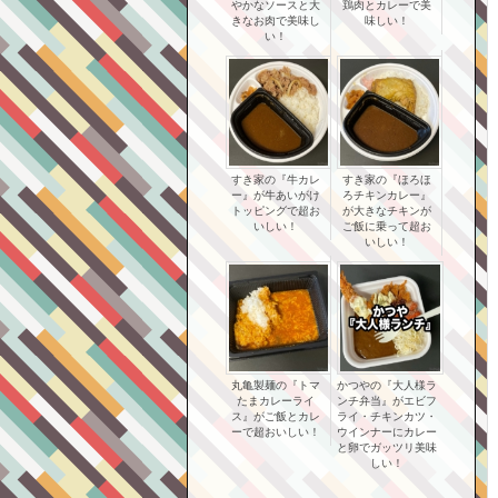
やかなソースと大
鶏肉とカレーで美
きなお肉で美味し
味しい！
い！
すき家の『牛カレ
すき家の『ほろほ
ー』が牛あいがけ
ろチキンカレー』
トッピングで超お
が大きなチキンが
いしい！
ご飯に乗って超お
いしい！
丸亀製麺の『トマ
かつやの『大人様ラ
たまカレーライ
ンチ弁当』がエビフ
ス』がご飯とカレ
ライ・チキンカツ・
ーで超おいしい！
ウインナーにカレー
と卵でガッツリ美味
しい！