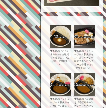
すき家の『おんた
すき家の『シチュ
まカレー』がとろ
ーソース炭火チキ
っと黄身のタマゴ
ン牛丼』がカレー
が乗って美味し
味のチキンにシチ
い！
ューと牛丼でガッ
ツリ美味しい！
すき家の『シチュ
すき家の『炭火焼
ーソース炭火チキ
きほろほろチキン
ンカレー』がまろ
カレー』が大きな