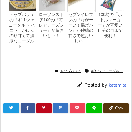
トップバリュ
ローソンスト
セブンイレブ
100均の「ボ
の『ギリシャ
ア100の『苺
ンの『ながー
トルマーカ
ヨーグルト バ
レアチーズシ
ーい！揚げパ
ー」が可愛い
ニラ』がほん
ュー』が超お
ン』が砂糖の
自分の目印で
のり甘くて濃
いしい！
甘さで超おい
便利！
厚なヨーグル
しい！
ト！
トップバリュ
ギリシャヨーグルト
Posted by
katemita
B!
Copy