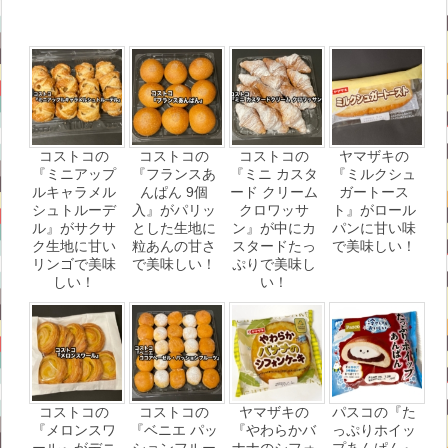
コストコの
コストコの
コストコの
ヤマザキの
『ミニアップ
『フランスあ
『ミニ カスタ
『ミルクシュ
ルキャラメル
んぱん 9個
ード クリーム
ガートース
シュトルーデ
入』がパリッ
クロワッサ
ト』がロール
ル』がサクサ
とした生地に
ン』が中にカ
パンに甘い味
ク生地に甘い
粒あんの甘さ
スタードたっ
で美味しい！
リンゴで美味
で美味しい！
ぷりで美味し
しい！
い！
コストコの
コストコの
ヤマザキの
パスコの『た
『メロンスワ
『ベニエ パッ
『やわらかバ
っぷりホイッ
ール』がデニ
ションフルー
ナナのシフォ
プあんぱん』