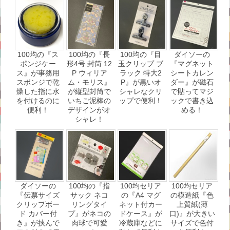
100均の『ス
100均の『長
100均の『目
ダイソーの
ポンジケー
形4号 封筒 12
玉クリップ ブ
『マグネット
ス』が事務用
P ウィリア
ラック 特大2
シートカレン
スポンジで乾
ム・モリス』
P』が黒いオ
ダー』が磁石
燥した指に水
が縦型封筒で
シャレなクリ
で貼ってマジ
を付けるのに
いちご泥棒の
ップで便利！
ックで書き込
便利！
デザインがオ
める！
シャレ！
ダイソーの
100均の『指
100均セリア
100均セリア
『伝票サイズ
サック ネコ
の『A4 マグ
の模造紙『色
クリップボー
リングタイ
ネット付カー
上質紙(薄
ド カバー付
プ』がネコの
ドケース』が
口)』が大きい
き』が挟んで
肉球で可愛
冷蔵庫などに
サイズで色付