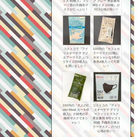
イズ 60枚入』プリ
ク グレー 男女兼用
ーツ形の不織布マ
Mサイズ 100枚』が
スクがたっぷり！
付け心地が良い！
コストコで『アイ
100均の『カフェカ
リスオーヤマ ナノ
ラーマスク(12枚)』
エアーマスク ふつ
がオシャレな3色が
うサイズ(56枚入)』
各色4枚入って可愛
を買いました！
い！
100均の『大人のC
コストコの『アイリ
olor Mask カーキ(8
スオーヤマ デイリ
枚入)』が緑色の不
ーフィットマスク
織布マスクでオシ
男女兼用 Mサイズ 1
ャレ！
00枚 不織布立体カ
ラーマスク』のつけ
心地が良い！