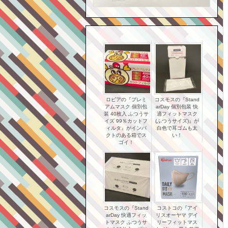
ロピアの『プレミ
コスモスの『Stand
アムマスク 個別包
arDay 個別包装 快
装 40枚入 ふつうサ
適フィットマスク
イズ 99％カットフ
(ふつうサイズ)』が
ィルタ』がインパ
白色で耳ゴムも太
クトのある箱でス
い！
ゴイ！
コスモスの『Stand
コストコの『アイ
arDay 快適フィッ
リスオーヤマ デイ
トマスク ふつうサ
リーフィットマス