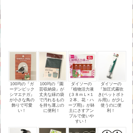
100均の『ガ
100均の『園
ダイソーの
ダイソーの
ーデンピック
芸収納袋』が
『植物活力液
『加圧式霧吹
シマエナガ』
丈夫な緑の袋
(３８ｍＬ×１
き(ペットボト
が小さな鳥の
で汚れるもの
２本、花・ハ
ル用)』が少し
飾りで可愛
を持ち運ぶの
ーブ用)』が鉢
使うのに便
い！
に便利！
土にさすアン
利！
プルで使いや
すい！