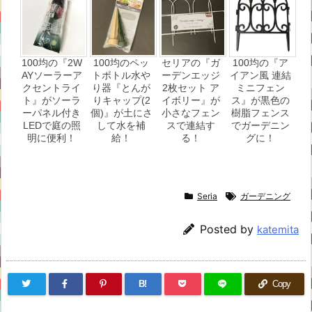
100均の『2W
100均のペッ
セリアの『ガ
100均の『ア
AYソーラーア
トボトル水や
ーデンエッジ
イアン風 連結
クセントライ
り器『とんが
2枚セット ア
ミニフェン
ト』がソーラ
りキャップ(2
イボリー』が
ス』が黒色の
ーパネル付き
個)』が土にさ
小さなフェン
樹脂フェンス
LEDで庭の照
して水を補
スで連結す
でガーデニン
明に便利！
給！
る！
グに！
Seria
ガーデニング
Posted by
katemita
B!
Copy