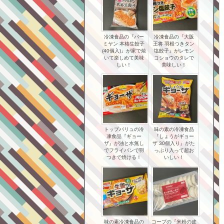
冷凍食品の『バー
冷凍食品の『大阪
ミヤン 本格生餃子
王将 羽根つきタン
(40個入)』が家で焼
塩餃子』がレモン
いて楽しめて美味
コショウのタレで
しい！
美味しい！
トップバリュの冷
味の素の冷凍食品
凍食品『ギョー
『しょうがギョー
ザ』が油と水無し
ザ 30個入り』がた
でフライパンで羽
っぷり入って超お
つきで焼ける！
いしい！
味の素冷凍食品の
コープの『米粉の皮