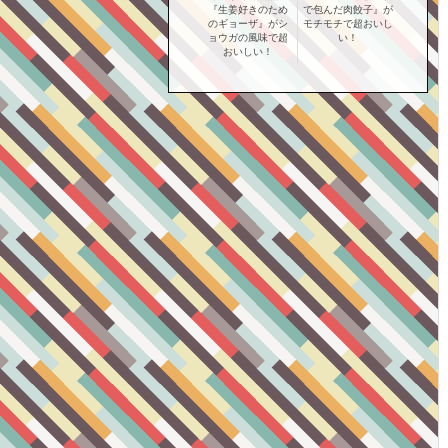
『生姜好きのため
で包んだ肉餃子』が
のギョーザ』がシ
モチモチで超おいし
ョウガの風味で超
い！
おいしい！