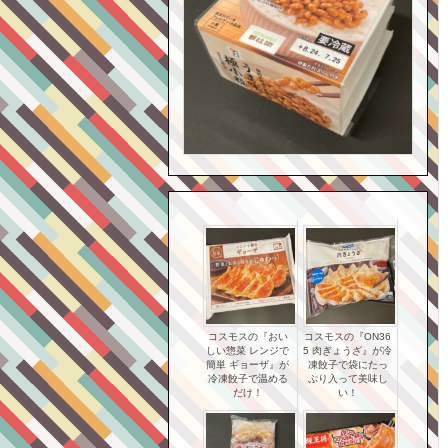
コスモスの『おい
コスモスの『ON36
しい惣菜 レンジで
5 肉ぎょうざ』が冷
簡単 ギョーザ』が
凍餃子で袋にたっ
冷凍餃子で温める
ぷり入って美味し
だけ！
い！