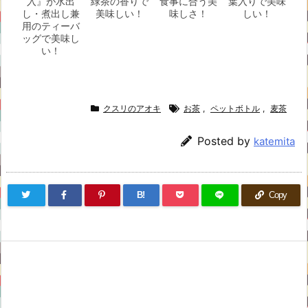
入』が水出
緑茶の香りで
食事に合う美
葉入りで美味
し・煮出し兼
美味しい！
味しさ！
しい！
用のティーバ
ッグで美味し
い！
クスリのアオキ
お茶
,
ペットボトル
,
麦茶
Posted by
katemita
B!
Copy