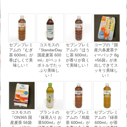
セブンプレミ
コスモスの
セブンプレミ
コープの『国
アムの『むぎ
『StandarDay
アムの『ほう
産六条麦茶テ
茶 600ml』が
国産麦茶 600
じ茶 600ml』
ィーパック 8g
香ばしくて美
ml』がペット
が香りが良く
×56袋』が水
味しい！
ボトルでたっ
て美味しい！
出しできてス
ぷり美味し
ッキリ美味し
い！
い！
コスモスの
プラントの
セブンプレミ
セブンプレミ
『ON365 国
『抹茶入り お
アムの『烏龍
アムの『緑茶
産麦茶 56袋
茶500ml』が
茶 600ml』が
600ml』が茶