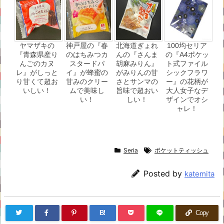
ヤマザキの
神戸屋の『春
北海道ぎょれ
100均セリア
『青森県産り
のはちみつカ
んの『さんま
の『A4ポケッ
んごのカヌ
スタードパ
胡麻みりん』
ト式ファイル
レ』がしっと
イ』が蜂蜜の
がみりんの甘
シックフラワ
り甘くて超お
甘みのクリー
さとサンマの
ー』の花柄が
いしい！
ムで美味し
旨味で超おい
大人女子なデ
い！
しい！
ザインでオシ
ャレ！
Seria
ポケットティッシュ
Posted by
katemita
B!
Copy