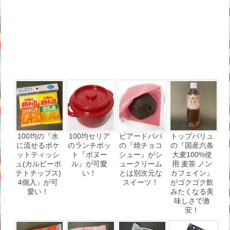
100均の『水
100均セリア
ビアードパパ
トップバリュ
に流せるポケ
のランチポッ
の『焼チョコ
の『国産六条
ットティッシ
ト『ボヌー
シュー』がシ
大麦100%使
ュ(カルビーポ
ル』が可愛
ュークリーム
用 麦茶 ノン
テトチップス)
い！
とは別次元な
カフェイン』
4個入』が可
スイーツ！
がゴクゴク飲
愛い！
みたくなる美
味しさで激
安！