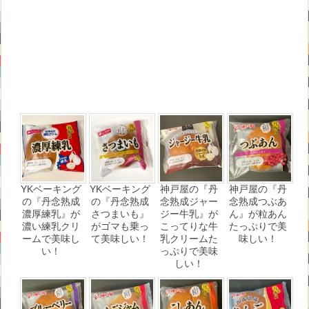
YKベーキング
YKベーキング
神戸屋の『丹
神戸屋の『丹
の『丹念熟成
の『丹念熟成
念熟成ジャー
念熟成つぶあ
濃厚練乳』が
さつまいも』
ジー牛乳』が
ん』が粒あん
濃い練乳クリ
がゴマも乗っ
こってりな牛
たっぷりで美
ームで美味し
て美味しい！
乳クリームた
味しい！
い！
っぷりで美味
しい！