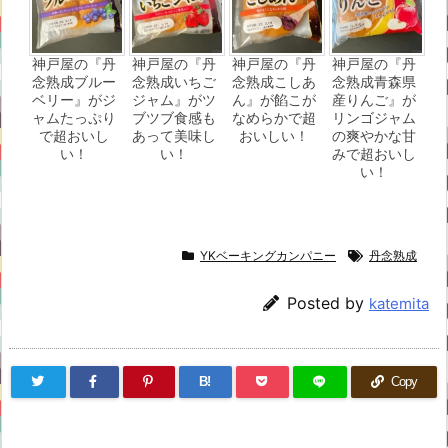
神戸屋の『丹
神戸屋の『丹
神戸屋の『丹
神戸屋の『丹
念熟成ブルー
念熟成いちご
念熟成こしあ
念熟成青森県
ベリー』がジ
ジャム』がツ
ん』が餡こが
産りんご』が
ャムたっぷり
ブツブ食感も
なめらかで超
リンゴジャム
で超おいし
あって美味し
おいしい！
の爽やかな甘
い！
い！
みで超おいし
い！
YKベーキングカンパニー
丹念熟成
Posted by
katemita
B!
Copy