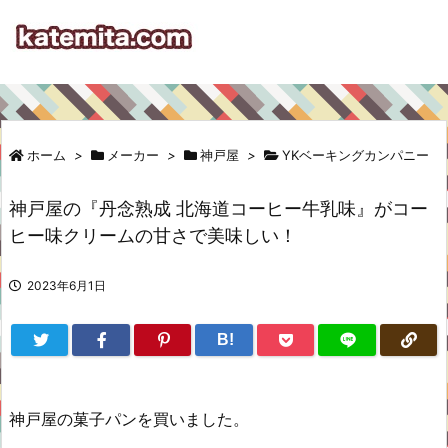
ホーム
>
メーカー
>
神戸屋
>
YKベーキングカンパニー
神戸屋の『丹念熟成 北海道コーヒー牛乳味』がコー
ヒー味クリームの甘さで美味しい！
2023年6月1日
B!
神戸屋の菓子パンを買いました。