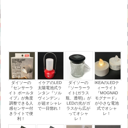
ダイソーの
イケアのLED
ダイソーの
IKEAのLEDテ
『センサーラ
太陽電池式ラ
『ソーラーラ
ィーライト
イト ボールタ
ンタン『ソル
イト(ガラス
『MOGNAD
イプ』が角度
ヴィンデン』
瓶、透明)』が
モグナード』
調整できる人
が超オシャレ
LEDの光がガ
が小さな電池
感センサー付
で一目惚れ！
ラスから広が
式でオシャ
きライトで便
ってオシャ
レ！
利！
レ！