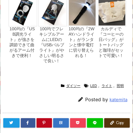
100均の『US
100均でフレ
100均の『2W
カルディで
B調光ライ
キシブルアー
AYハンドライ
『コーヒーの
ト』が強さを
ムにLEDの
ト』がランタ
日バッグ』が
調節できて曲
『USBバルブ
ンと懐中電灯
トートバッグ
がるアーム付
ライト』がや
に切り替えら
と珈琲がセッ
きで便利！
さしい明るさ
れる！
トで可愛い！
で良い！
ダイソー
LED
,
ライト
,
照明
Posted by
katemita
B!
Copy