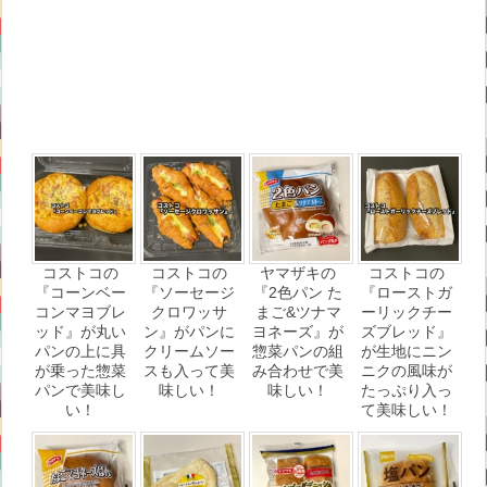
コストコの
コストコの
ヤマザキの
コストコの
『コーンベー
『ソーセージ
『2色パン た
『ローストガ
コンマヨブレ
クロワッサ
まご&ツナマ
ーリックチー
ッド』が丸い
ン』がパンに
ヨネーズ』が
ズブレッド』
パンの上に具
クリームソー
惣菜パンの組
が生地にニン
が乗った惣菜
スも入って美
み合わせで美
ニクの風味が
パンで美味し
味しい！
味しい！
たっぷり入っ
い！
て美味しい！