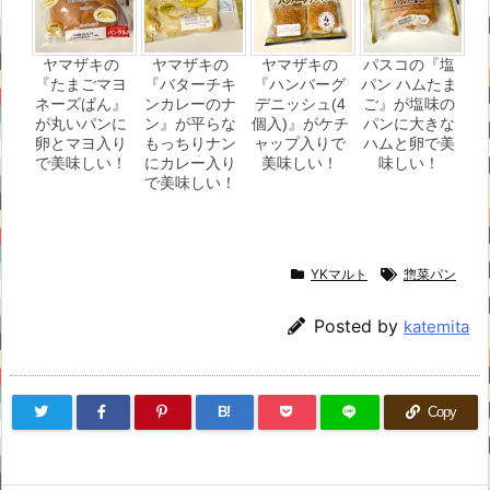
ヤマザキの
ヤマザキの
ヤマザキの
パスコの『塩
『たまごマヨ
『バターチキ
『ハンバーグ
パン ハムたま
ネーズぱん』
ンカレーのナ
デニッシュ(4
ご』が塩味の
が丸いパンに
ン』が平らな
個入)』がケチ
パンに大きな
卵とマヨ入り
もっちりナン
ャップ入りで
ハムと卵で美
で美味しい！
にカレー入り
美味しい！
味しい！
で美味しい！
YKマルト
惣菜パン
Posted by
katemita
B!
Copy