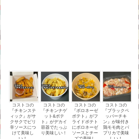
コストコの
コストコの
コストコの
コストコの
『チキンステ
『チキンナゲ
『ボロネーゼ
『ブラックペ
ィック』がサ
ット&ポテ
ポテト』がフ
ッパーチキ
クサクでピリ
ト』がデカイ
ライドポテト
ン』が味付き
辛ソースにつ
容器でたっぷ
にボロネーゼ
鶏モモ肉とパ
けて美味し
り美味しい！
ソースとチー
プリカで美味
い！
ズで美味し
しい！