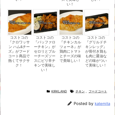
い！
コストコの
コストコの
コストコの
コストコの
『クロワッサ
『バッファロ
『チキンカル
『グリルドチ
ン ハム&チー
ーチキン』が
ツォーネ』が
キンレッグ』
ズ』がフード
セロリとブル
鶏肉にトマト
が骨付き鶏も
コート商品で
ーチーズソー
とチーズの味
も肉に醤油な
熱くてサクサ
スにピリ辛チ
で美味しい！
どの味がつい
ク！
キンで美味し
て美味しい！
い！
KIRKLAND
チキン
,
フードコート
Posted by
katemita