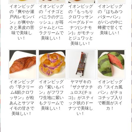
イオンビッグ
イオンビッグ
イオンビッグ
イオンビッグ
の『爽やか瀬
の『イチゴと
の『もっちり
の『はちみつ
戸内レモンパ
バニラのデニ
クロワッサン
バターパン』
ン』が爽やか
ッシュ』が苺
ベーグルドー
がパンの中に
さと果皮の苦
ジャムとバニ
ナツ(シナモ
蜂蜜で甘くて
味で美味し
ラクリームで
ン)』がモチッ
美味しい！
い！
美味しい！
とジュワッと
美味しい！
イオンビッグ
イオンビッグ
ヤマザキの
イオンビッグ
の『芋クリー
の『紫いもパ
『ザクザクチ
の『スイカ風
ム&餡クロワ
ン』がフワフ
ュロス(チョ
パン』がチョ
ッサン』が粒
ワ生地に紫い
コ)』がスティ
コチップ入り
あんとサツマ
もクリームで
ック状のドー
で断面がスイ
イモの甘さで
美味しい！
ナツで美味し
カ！
美味しい！
い！