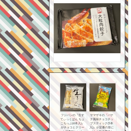
フジパンの『生す
ヤマザキの『バナ
てぃっくぱん ちょ
ナ風味チョコチッ
こちっぷ(4本入)』
プスティック(5本
がチョコとクリー
入)』が定番の形に