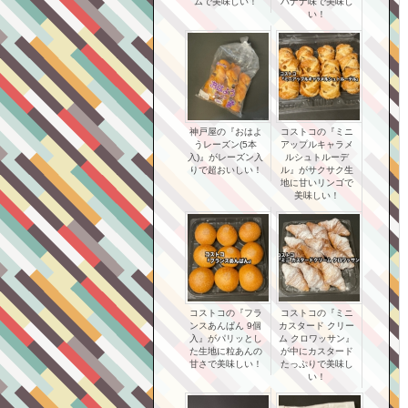
ムで美味しい！
バナナ味で美味し
い！
神戸屋の『おはよ
コストコの『ミニ
うレーズン(5本
アップルキャラメ
入)』がレーズン入
ルシュトルーデ
りで超おいしい！
ル』がサクサク生
地に甘いリンゴで
美味しい！
コストコの『フラ
コストコの『ミニ
ンスあんぱん 9個
カスタード クリー
入』がパリッとし
ム クロワッサン』
た生地に粒あんの
が中にカスタード
甘さで美味しい！
たっぷりで美味し
い！