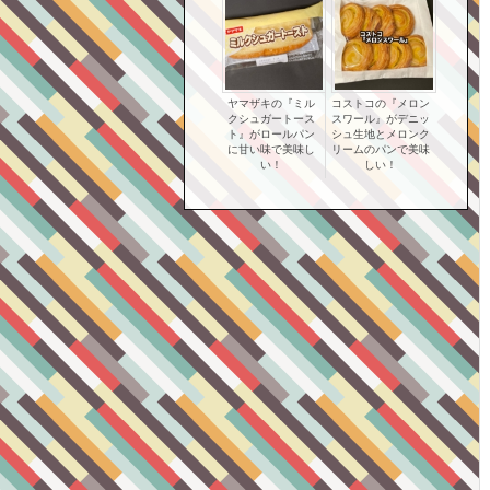
ヤマザキの『ミル
コストコの『メロン
クシュガートース
スワール』がデニッ
ト』がロールパン
シュ生地とメロンク
に甘い味で美味し
リームのパンで美味
い！
しい！