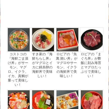
コストコの
すき家の『海
ロピアの『魚
ロピアの『ま
『海鮮ごま漬
鮮ちらし丼』
萬 賄い丼』が
ぐろ丼』が酢
け丼』がサー
がマグロとイ
マグロやサー
飯に刻み海苔
モン、マグ
カに錦糸卵の
モン、イクラ
とマグロたっ
ロ、イクラ、
海鮮丼で美味
の海鮮丼で美
ぷりで美味し
イカ、真鯛が
しい！
味しい！
い！
乗って美味し
い！