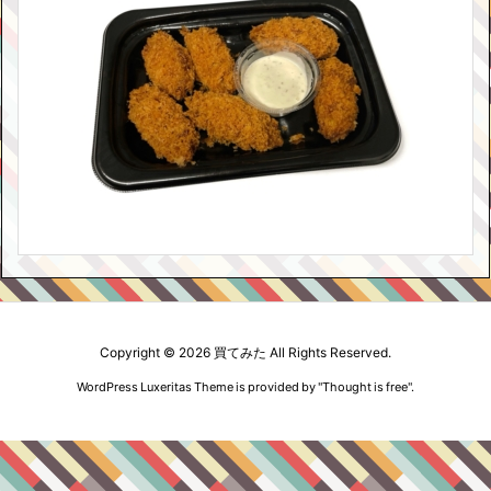
Copyright ©
2026
買てみた
All Rights Reserved.
WordPress Luxeritas Theme is provided by "
Thought is free
".