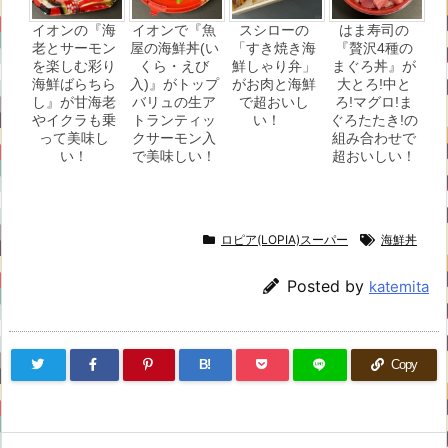
イオンの『海
イオンで『魚
スシローの
はま寿司の
老とサーモン
屋の海鮮丼(い
「すき焼き海
『贅沢4種の
を楽しむ彩り
くら・えび
鮮しゃり弁」
まぐろ丼』が
海鮮ばらちら
入)』がトップ
がお肉と海鮮
大とろ!中と
し』が甘海老
バリュの生ア
で超おいし
ろ!マグロ!ま
やイクラも乗
トランティッ
い！
ぐろたたき!の
って美味し
クサーモン入
組み合わせで
い！
で美味しい！
超おいしい！
ロピア(LOPIA)スーパー
海鮮丼
Posted by
katemita
B!
Copy