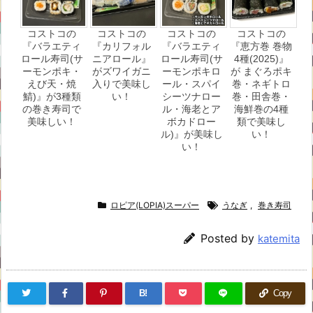
コストコの
コストコの
コストコの
コストコの
『バラエティ
『カリフォル
『バラエティ
『恵方巻 巻物
ロール寿司(サ
ニアロール』
ロール寿司(サ
4種(2025)』
ーモンポキ・
がズワイガニ
ーモンポキロ
が まぐろポキ
えび天・焼
入りで美味し
ール・スパイ
巻・ネギトロ
鯖)』が3種類
い！
シーツナロー
巻・田舎巻・
の巻き寿司で
ル・海老とア
海鮮巻の4種
美味しい！
ボカドロー
類で美味し
ル)』が美味し
い！
い！
ロピア(LOPIA)スーパー
うなぎ
,
巻き寿司
Posted by
katemita
B!
Copy