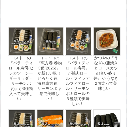
コストコの
コストコの
コストコの
かつやの『う
『バラエティ
『恵方巻 巻物
『バラエティ
なぎの蒲焼き
ロール寿司(ヒ
3種(2026)』
ロール寿司』
とロースカツ
レカツ・シー
が新しい味！
が焼肉ロー
の合い盛り
ザーサラダ・
とろたく巻、
ル・フィラデ
丼』が うなぎ
サーモンポ
海鮮恵方巻、
ルフィアロー
2切乗って美
キ)』が3種類
サーモンポキ
ル・サーモン
味しい！
入って美味し
巻で美味し
ポキロールの
い！
い！
３種類で美味
しい！