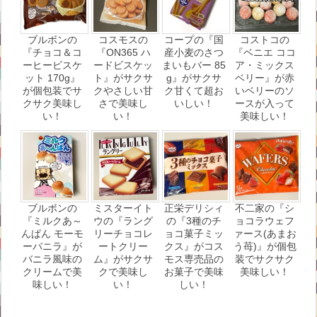
ブルボンの
コスモスの
コープの『国
コストコの
『チョコ＆コ
『ON365 ハ
産小麦のさつ
『ベニエ ココ
ーヒービスケ
ードビスケッ
まいもバー 85
ア・ミックス
ット 170g』
ト』がサクサ
g』がサクサ
ベリー』が赤
が個包装でサ
クやさしい甘
ク甘くて超お
いベリーのソ
クサク美味し
さで美味し
いしい！
ースが入って
い！
い！
美味しい！
ブルボンの
ミスターイト
正栄デリシィ
不二家の『シ
『ミルクあ～
ウの『ラング
の『3種のチ
ョコラウェフ
んぱん モーモ
リーチョコレ
ョコ菓子ミッ
ァース(あまお
ーバニラ』が
ートクリー
クス』がコス
う苺)』が個包
バニラ風味の
ム』がサクサ
モス専売品の
装でサクサク
クリームで美
クで美味し
お菓子で美味
美味しい！
味しい！
い！
しい！