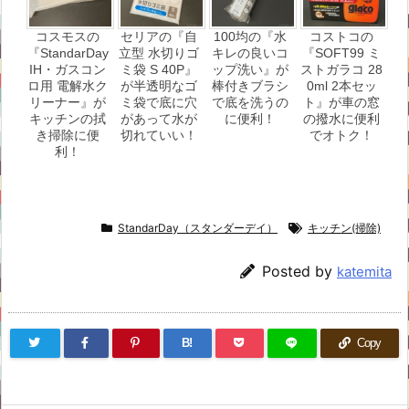
コスモスの
セリアの『自
100均の『水
コストコの
『StandarDay
立型 水切りゴ
キレの良いコ
『SOFT99 ミ
IH・ガスコン
ミ袋 S 40P』
ップ洗い』が
ストガラコ 28
ロ用 電解水ク
が半透明なゴ
棒付きブラシ
0ml 2本セッ
リーナー』が
ミ袋で底に穴
で底を洗うの
ト』が車の窓
キッチンの拭
があって水が
に便利！
の撥水に便利
き掃除に便
切れていい！
でオトク！
利！
StandarDay（スタンダーデイ）
キッチン(掃除)
Posted by
katemita
B!
Copy