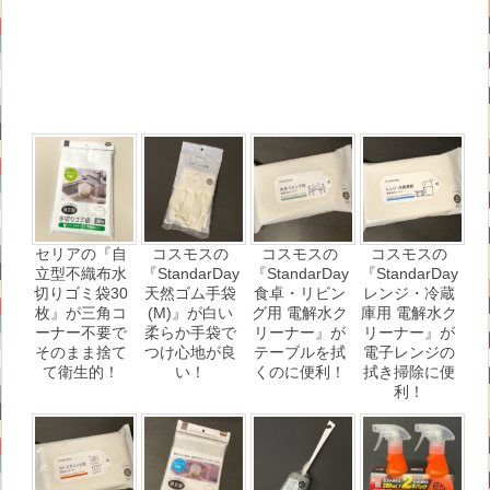
セリアの『自
コスモスの
コスモスの
コスモスの
立型不織布水
『StandarDay
『StandarDay
『StandarDay
切りゴミ袋30
天然ゴム手袋
食卓・リビン
レンジ・冷蔵
枚』が三角コ
(M)』が白い
グ用 電解水ク
庫用 電解水ク
ーナー不要で
柔らか手袋で
リーナー』が
リーナー』が
そのまま捨て
つけ心地が良
テーブルを拭
電子レンジの
て衛生的！
い！
くのに便利！
拭き掃除に便
利！