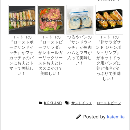
コストコの
コストコの
つるやパンの
コストコの
『ローストポ
『ローストビ
『サンドウィ
『卵サラダサ
ークサンドイ
ーフサラダ』
ッチ』が魚肉
ンド ジャンボ
ッチ』がフォ
がレホールガ
ハムとマヨが
シュリンプ』
カッチャのパ
ーリックソー
入って美味し
がホットドッ
ンにお肉とト
スをお肉とレ
い！
ク用バンズに
マトで美味し
タスにかけて
卵と海老がた
い！
美味しい！
っぷりで美味
しい！
KIRKLAND
サンドイッチ
,
ローストビーフ
Posted by
katemita