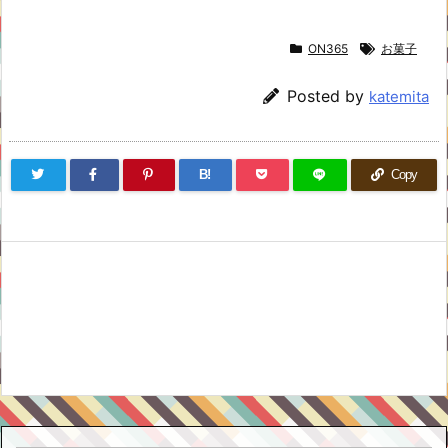
ON365
お菓子
Posted by
katemita
B!
Copy