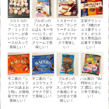
コストコの
ブルボンの
ミスターイト
正栄デリシィ
『ベニエ ココ
『ミルクあ～
ウの『ラング
の『3種のチ
ア・ミックス
んぱん モーモ
リーチョコレ
ョコ菓子ミッ
ベリー』が赤
ーバニラ』が
ートクリー
クス』がコス
いベリーのソ
バニラ風味の
ム』がサクサ
モス専売品の
ースが入って
クリームで美
クで美味し
お菓子で美味
美味しい！
味しい！
い！
しい！
不二家の『シ
不二家の『シ
ブルボンの
ハル屋の『SU
ョコラウェフ
ョコラウェフ
『ラングレイ
PERカニチッ
ァース(あまお
ァース』がサ
ス』がサクサ
プ 濃口』がピ
う苺)』が個包
クサクで甘く
ク食感にチョ
リ辛で美味し
装でサクサク
て美味しい！
コの甘さで美
い！
美味しい！
味しい！