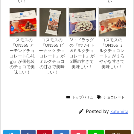
い！
い！
コスモスの
コスモスの
V・ドラッグ
コスモスの
『ON365 ア
『ON365 ピ
の『ホワイト
『ON365 ミ
ーモンドチョ
ーナッツ チョ
&ミルクチョ
ルクチョコレ
コレート(141
コレート』が
コレート』が
ート』がまろ
g)』が個包装
ミルクチョコ
2層の甘さで
やかな甘さで
のチョコで美
の甘さで美味
美味しい！
美味しい！
味しい！
しい！
トップバリュ
チョコレート
Posted by
katemita