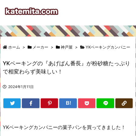
ホーム
>
メーカー
>
神戸屋
>
YKベーキングカンパニー
YKベーキングの『あげぱん番長』が粉砂糖たっぷり
で相変わらず美味しい！
2024年1月11日
B!
YKベーキングカンパニーの菓子パンを買ってきました！