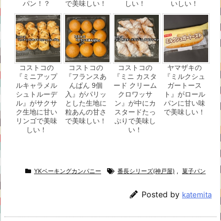
パン！？
で美味しい！
しい！
いしい！
コストコの
コストコの
コストコの
ヤマザキの
『ミニアップ
『フランスあ
『ミニ カスタ
『ミルクシュ
ルキャラメル
んぱん 9個
ード クリーム
ガートース
シュトルーデ
入』がパリッ
クロワッサ
ト』がロール
ル』がサクサ
とした生地に
ン』が中にカ
パンに甘い味
ク生地に甘い
粒あんの甘さ
スタードたっ
で美味しい！
リンゴで美味
で美味しい！
ぷりで美味し
しい！
い！
YKベーキングカンパニー
番長シリーズ(神戸屋)
,
菓子パン
Posted by
katemita