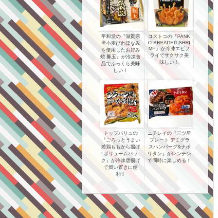
平和堂の『滋賀県
コストコの『PANK
O BREADED SHRI
産小麦びわほなみ
MP』が冷凍エビフ
を使用したお好み
ライでサクサク美
焼 豚玉』が冷凍食
味しい！
品でふっくら美味
しい！
トップバリュの
ニチレイの『三ツ星
『ごろっとうまい
プレート デミグラ
若鶏ももから揚げ
スハンバーグ&ナポ
ボリュームパッ
リタン』がレンチン
ク』が冷凍唐揚げ
で同時に楽しめる！
で買い置きに便
利！