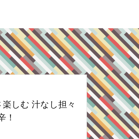
楽しむ 汁なし担々
辛！