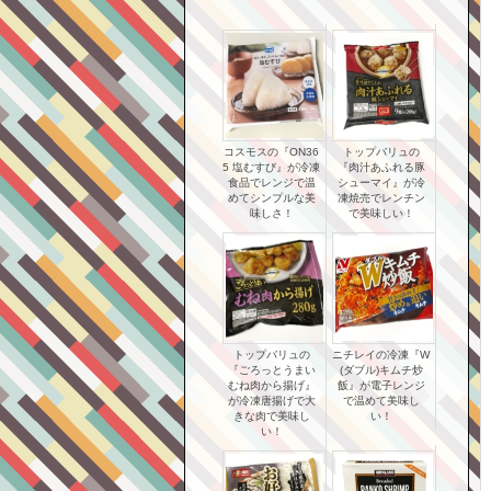
コスモスの『ON36
トップバリュの
5 塩むすび』が冷凍
『肉汁あふれる豚
食品でレンジで温
シューマイ』が冷
めてシンプルな美
凍焼売でレンチン
味しさ！
で美味しい！
トップバリュの
ニチレイの冷凍『W
『ごろっとうまい
(ダブル)キムチ炒
むね肉から揚げ』
飯』が電子レンジ
が冷凍唐揚げで大
で温めて美味し
きな肉で美味し
い！
い！