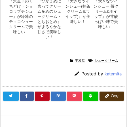
『氷点下のく
『ひかえめに
『大きなツイ
『大きなツイ
ちどけ・ショ
言ってクリー
ンシュー(抹茶
ンシュー 苺ク
コラプチシュ
ム多めのシュ
クリーム&ホ
リーム&ホイ
ー』が冷凍の
ークリーム・
イップ)』が美
ップ』が甘酸
チョコシュー
とちおとめ』
味しい！
っぱい味で美
クリームで美
がまろやかな
味しい！
味しい！
甘さで美味し
い！
平和堂
シュークリーム
Posted by
katemita
B!
Copy