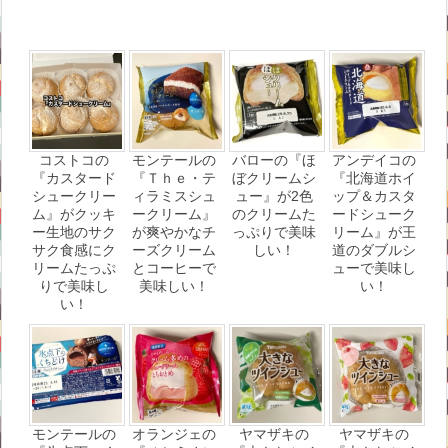
コストコの
モンテールの
バローの『ほ
アンデイコの
『カスタード
『Ｔｈｅ・テ
ぼクリームシ
『北海道ホイ
シュークリー
ィラミスシュ
ュー』が2色
ップ＆カスタ
ム』がクッキ
ークリーム』
のクリームた
ードシューク
ー生地のサク
が爽やかなチ
っぷりで美味
リーム』が王
サク食感にク
ーズクリーム
しい！
道のダブルシ
リームたっぷ
とコーヒーで
ューで美味し
りで美味し
美味しい！
い！
い！
モンテールの
オランジェの
ヤマザキの
ヤマザキの