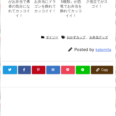
がお弁当で勇
お弁当にドラ
5種類』が恐
ク泡立てがス
者の気分にな
ゴンを飾れて
竜でお弁当を
ゴイ！
れてカッコイ
カッコイイ！
飾れてカッコ
イ！
イイ！
ダイソー
おかずカップ
,
お弁当グッズ
Posted by
katemita
B!
Copy