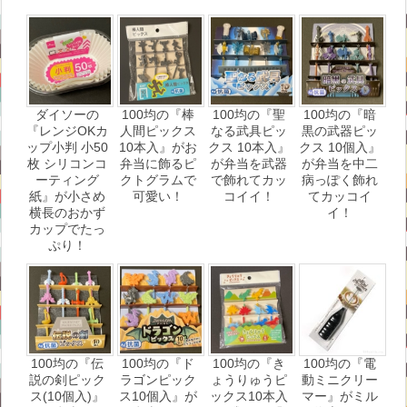
ダイソーの
100均の『棒
100均の『聖
100均の『暗
『レンジOKカ
人間ピックス
なる武具ピッ
黒の武器ピッ
ップ小判 小50
10本入』がお
クス 10本入』
クス 10個入』
枚 シリコンコ
弁当に飾るピ
が弁当を武器
が弁当を中二
ーティング
クトグラムで
で飾れてカッ
病っぽく飾れ
紙』が小さめ
可愛い！
コイイ！
てカッコイ
横長のおかず
イ！
カップでたっ
ぷり！
100均の『伝
100均の『ド
100均の『き
100均の『電
説の剣ピック
ラゴンピック
ょうりゅうピ
動ミニクリー
ス(10個入)』
ス10個入』が
ックス10本入
マー』がミル