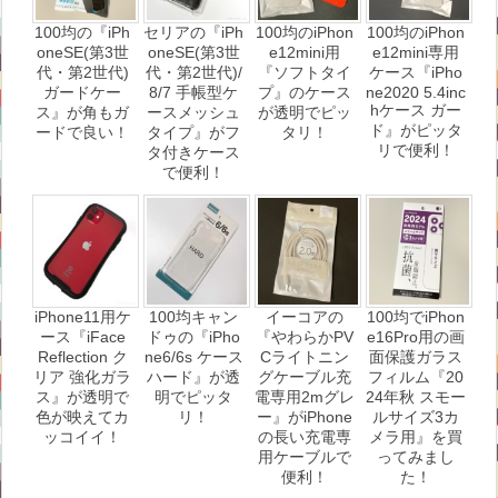
100均の『iPh
セリアの『iPh
100均のiPhon
100均のiPhon
oneSE(第3世
oneSE(第3世
e12mini用
e12mini専用
代・第2世代)
代・第2世代)/
『ソフトタイ
ケース『iPho
ガードケー
8/7 手帳型ケ
プ』のケース
ne2020 5.4inc
hケース ガー
ス』が角もガ
ースメッシュ
が透明でピッ
ド』がピッタ
ードで良い！
タイプ』がフ
タリ！
リで便利！
タ付きケース
で便利！
iPhone11用ケ
100均キャン
イーコアの
100均でiPhon
ース『iFace
ドゥの『iPho
『やわらかPV
e16Pro用の画
Reflection ク
ne6/6s ケース
Cライトニン
面保護ガラス
リア 強化ガラ
ハード』が透
グケーブル充
フィルム『20
ス』が透明で
明でピッタ
電専用2mグレ
24年秋 スモー
色が映えてカ
リ！
ー』がiPhone
ルサイズ3カ
ッコイイ！
の長い充電専
メラ用』を買
用ケーブルで
ってみまし
便利！
た！