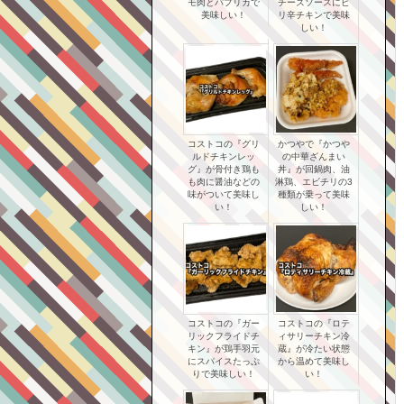
モ肉とパプリカで
チーズソースにピ
美味しい！
リ辛チキンで美味
しい！
コストコの『グリ
かつやで『かつや
ルドチキンレッ
の中華ざんまい
グ』が骨付き鶏も
丼』が回鍋肉、油
も肉に醤油などの
淋鶏、エビチリの3
味がついて美味し
種類が乗って美味
い！
しい！
コストコの『ガー
コストコの『ロテ
リックフライドチ
ィサリーチキン冷
キン』が鶏手羽元
蔵』が冷たい状態
にスパイスたっぷ
から温めて美味し
りで美味しい！
い！