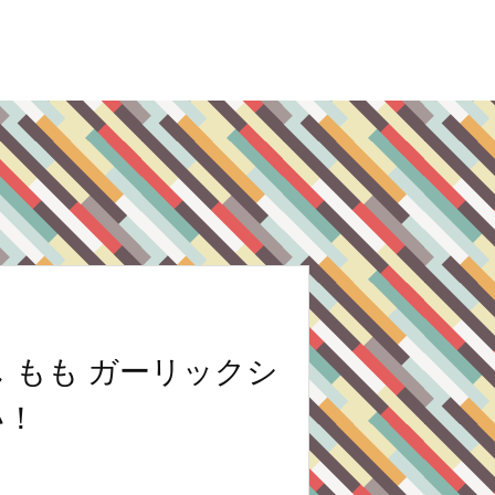
 もも ガーリックシ
い！