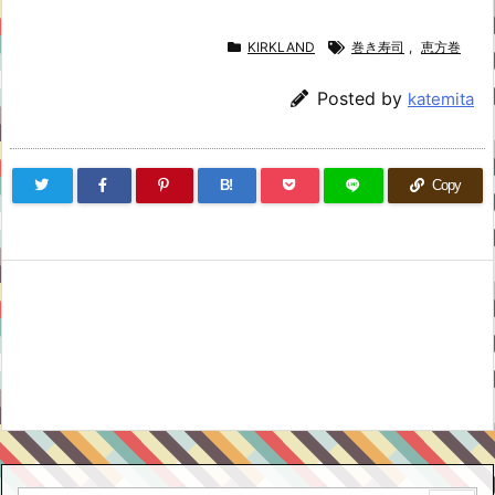
KIRKLAND
巻き寿司
,
恵方巻
Posted by
katemita
B!
Copy