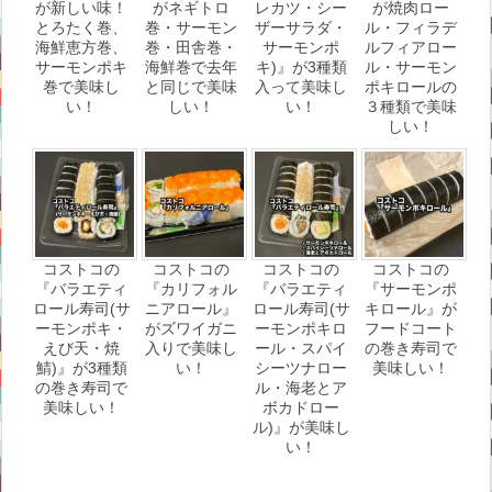
が新しい味！
がネギトロ
レカツ・シー
が焼肉ロー
とろたく巻、
巻・サーモン
ザーサラダ・
ル・フィラデ
海鮮恵方巻、
巻・田舎巻・
サーモンポ
ルフィアロー
サーモンポキ
海鮮巻で去年
キ)』が3種類
ル・サーモン
巻で美味し
と同じで美味
入って美味し
ポキロールの
い！
しい！
い！
３種類で美味
しい！
コストコの
コストコの
コストコの
コストコの
『バラエティ
『カリフォル
『バラエティ
『サーモンポ
ロール寿司(サ
ニアロール』
ロール寿司(サ
キロール』が
ーモンポキ・
がズワイガニ
ーモンポキロ
フードコート
えび天・焼
入りで美味し
ール・スパイ
の巻き寿司で
鯖)』が3種類
い！
シーツナロー
美味しい！
の巻き寿司で
ル・海老とア
美味しい！
ボカドロー
ル)』が美味し
い！