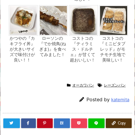
かつやの『カ
ローソンの
コストコの
コストコの
キフライ丼』
『でか焼鳥(ね
『ティラミ
『ミニピタブ
が大きいサイ
ぎま)』を食べ
ス・ドルチ
レッド』がモ
ズで味付けが
てみました！
ェ』が甘くて
チモチ生地で
良い！！
超おいしい！
美味しい！
オーカワパン
レーズンパン
Posted by
katemita
B!
Copy