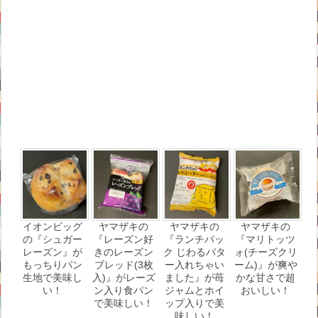
イオンビッグ
ヤマザキの
ヤマザキの
ヤマザキの
の『シュガー
『レーズン好
『ランチパッ
『マリトッツ
レーズン』が
きのレーズン
ク じわるバタ
ォ(チーズクリ
もっちりパン
ブレッド(3枚
ー入れちゃい
ーム)』が爽や
生地で美味し
入)』がレーズ
ました』が苺
かな甘さで超
い！
ン入り食パン
ジャムとホイ
おいしい！
で美味しい！
ップ入りで美
味しい！