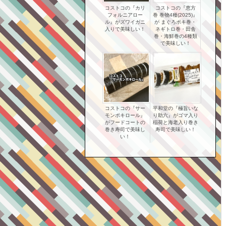
コストコの『カリ
コストコの『恵方
フォルニアロー
巻 巻物4種(2025)』
ル』がズワイガニ
が まぐろポキ巻・
入りで美味しい！
ネギトロ巻・田舎
巻・海鮮巻の4種類
で美味しい！
コストコの『サー
平和堂の『極旨いな
モンポキロール』
り助六』がゴマ入り
がフードコートの
稲荷と海老入り巻き
巻き寿司で美味し
寿司で美味しい！
い！