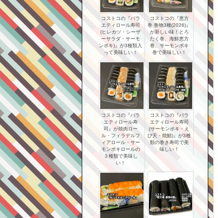
コストコの『バラ
コストコの『恵方
エティロール寿司
巻 巻物3種(2026)』
(ヒレカツ・シーザ
が新しい味！とろ
ーサラダ・サーモ
たく巻、海鮮恵方
ンポキ)』が3種類入
巻、サーモンポキ
って美味しい！
巻で美味しい！
コストコの『バラ
コストコの『バラ
エティロール寿
エティロール寿司
司』が焼肉ロー
(サーモンポキ・え
ル・フィラデルフ
び天・焼鯖)』が3種
ィアロール・サー
類の巻き寿司で美
モンポキロールの
味しい！
３種類で美味し
い！