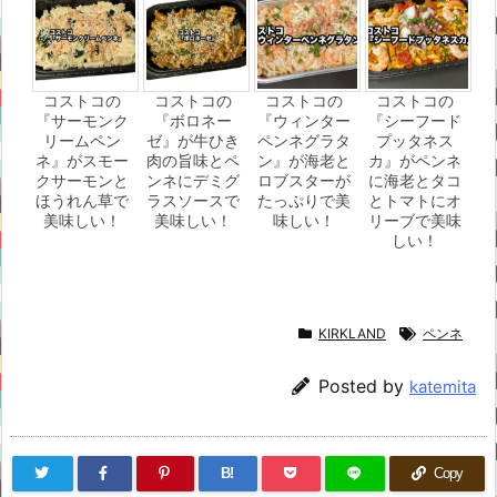
コストコの
コストコの
コストコの
コストコの
『サーモンク
『ボロネー
『ウィンター
『シーフード
リームペン
ゼ』が牛ひき
ペンネグラタ
プッタネス
ネ』がスモー
肉の旨味とペ
ン』が海老と
カ』がペンネ
クサーモンと
ンネにデミグ
ロブスターが
に海老とタコ
ほうれん草で
ラスソースで
たっぷりで美
とトマトにオ
美味しい！
美味しい！
味しい！
リーブで美味
しい！
KIRKLAND
ペンネ
Posted by
katemita
B!
Copy