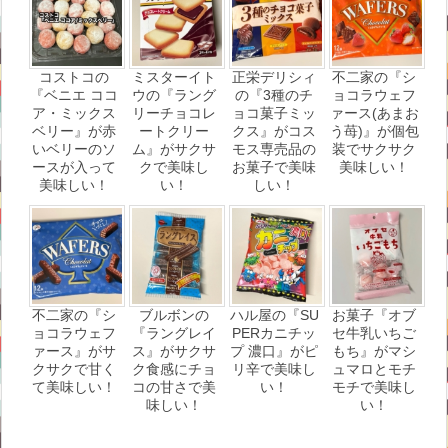
コストコの
ミスターイト
正栄デリシィ
不二家の『シ
『ベニエ ココ
ウの『ラング
の『3種のチ
ョコラウェフ
ア・ミックス
リーチョコレ
ョコ菓子ミッ
ァース(あまお
ベリー』が赤
ートクリー
クス』がコス
う苺)』が個包
いベリーのソ
ム』がサクサ
モス専売品の
装でサクサク
ースが入って
クで美味し
お菓子で美味
美味しい！
美味しい！
い！
しい！
不二家の『シ
ブルボンの
ハル屋の『SU
お菓子『オブ
ョコラウェフ
『ラングレイ
PERカニチッ
セ牛乳いちご
ァース』がサ
ス』がサクサ
プ 濃口』がピ
もち』がマシ
クサクで甘く
ク食感にチョ
リ辛で美味し
ュマロとモチ
て美味しい！
コの甘さで美
い！
モチで美味し
味しい！
い！