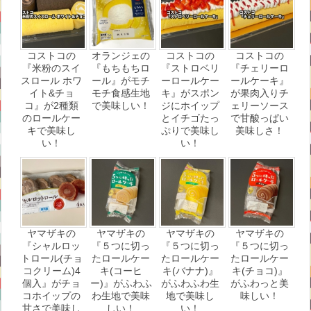
コストコの
オランジェの
コストコの
コストコの
『米粉のスイ
『もちもちロ
『ストロベリ
『チェリーロ
スロール ホワ
ール』がモチ
ーロールケー
ールケーキ』
イト&チョ
モチ食感生地
キ』がスポン
が果肉入りチ
コ』が2種類
で美味しい！
ジにホイップ
ェリーソース
のロールケー
とイチゴたっ
で甘酸っぱい
キで美味し
ぷりで美味し
美味しさ！
い！
い！
ヤマザキの
ヤマザキの
ヤマザキの
ヤマザキの
『シャルロッ
『５つに切っ
『５つに切っ
『５つに切っ
トロール(チョ
たロールケー
たロールケー
たロールケー
コクリーム)4
キ(コーヒ
キ(バナナ)』
キ(チョコ)』
個入』がチョ
ー)』がふわふ
がふわふわ生
がふわっと美
コホイップの
わ生地で美味
地で美味し
味しい！
甘さで美味し
しい！
い！