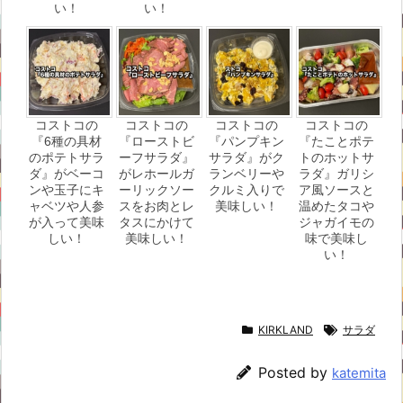
い！
い！
コストコの
コストコの
コストコの
コストコの
『6種の具材
『ローストビ
『パンプキン
『たことポテ
のポテトサラ
ーフサラダ』
サラダ』がク
トのホットサ
ダ』がベーコ
がレホールガ
ランベリーや
ラダ』ガリシ
ンや玉子にキ
ーリックソー
クルミ入りで
ア風ソースと
ャベツや人参
スをお肉とレ
美味しい！
温めたタコや
が入って美味
タスにかけて
ジャガイモの
しい！
美味しい！
味で美味し
い！
KIRKLAND
サラダ
Posted by
katemita