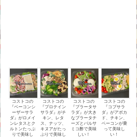
コストコの
コストコの
コストコの
コストコの
『ベーコンシ
『プロテイン
『ブラータサ
『コブサラ
ーザーサラ
サラダ』がチ
ラダ』が大き
ダ』がアボカ
ダ』がロメイ
キン、レタ
なブラータチ
ド、チキン、
ンレタスとク
ス、ナッツ、
ーズとバルサ
ベーコンが乗
ルトンたっぷ
キヌアがたっ
ミコ酢で美味
って美味し
りで美味し
ぷりで美味し
しい！
い！