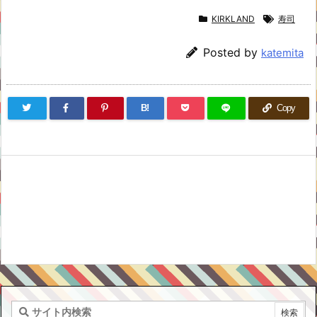
KIRKLAND
寿司
Posted by
katemita
B!
Copy