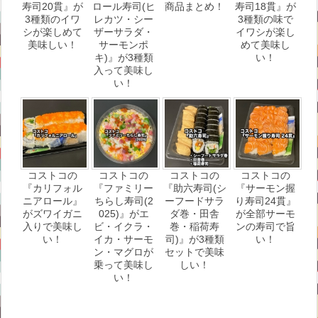
寿司20貫』が
ロール寿司(ヒ
商品まとめ！
寿司18貫』が
3種類のイワ
レカツ・シー
3種類の味で
シが楽しめて
ザーサラダ・
イワシが楽し
美味しい！
サーモンポ
めて美味し
キ)』が3種類
い！
入って美味し
い！
コストコの
コストコの
コストコの
コストコの
『カリフォル
『ファミリー
『助六寿司(シ
『サーモン握
ニアロール』
ちらし寿司(2
ーフードサラ
り寿司24貫』
がズワイガニ
025)』がエ
ダ巻・田舎
が全部サーモ
入りで美味し
ビ・イクラ・
巻・稲荷寿
ンの寿司で旨
い！
イカ・サーモ
司)』が3種類
い！
ン・マグロが
セットで美味
乗って美味し
しい！
い！