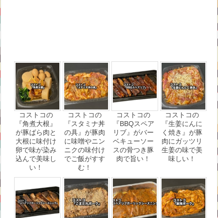
コストコの
コストコの
コストコの
コストコの
『角煮大根』
『スタミナ丼
『BBQスペア
『生姜にんに
が豚ばら肉と
の具』が豚肉
リブ』がバー
く焼き』が豚
大根に味付け
に味噌やニン
ベキューソー
肉にガッツリ
卵で味が染み
ニクの味付け
スの骨つき豚
生姜の味で美
込んで美味し
でご飯がすす
肉で旨い！
味しい！
い！
む！