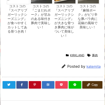
コストコの
コストコの
コストコの
コストコの
『スペアリブ
『ごまだれポ
『スペアリブ
『麻辣ポー
ガーリックシ
ーク』が甘み
ガーリックシ
ク』がピリ辛
ーズニング』
のある味付き
ーズニング』
な豚バラ肉に
が食べやすく
豚肉で美味し
が大きな骨つ
花椒の風味で
カットしてあ
い！
き豚肉に味が
美味しい！
る骨つき肉！
ついて美味し
い！
KIRKLAND
豚肉
Posted by
katemita
B!
Copy