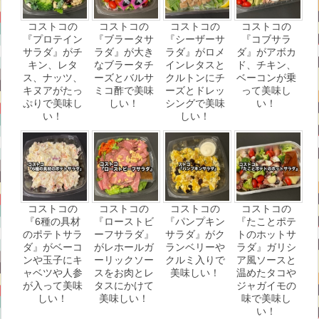
コストコの
コストコの
コストコの
コストコの
『プロテイン
『ブラータサ
『シーザーサ
『コブサラ
サラダ』がチ
ラダ』が大き
ラダ』がロメ
ダ』がアボカ
キン、レタ
なブラータチ
インレタスと
ド、チキン、
ス、ナッツ、
ーズとバルサ
クルトンにチ
ベーコンが乗
キヌアがたっ
ミコ酢で美味
ーズとドレッ
って美味し
ぷりで美味し
しい！
シングで美味
い！
い！
しい！
コストコの
コストコの
コストコの
コストコの
『6種の具材
『ローストビ
『パンプキン
『たことポテ
のポテトサラ
ーフサラダ』
サラダ』がク
トのホットサ
ダ』がベーコ
がレホールガ
ランベリーや
ラダ』ガリシ
ンや玉子にキ
ーリックソー
クルミ入りで
ア風ソースと
ャベツや人参
スをお肉とレ
美味しい！
温めたタコや
が入って美味
タスにかけて
ジャガイモの
しい！
美味しい！
味で美味し
い！