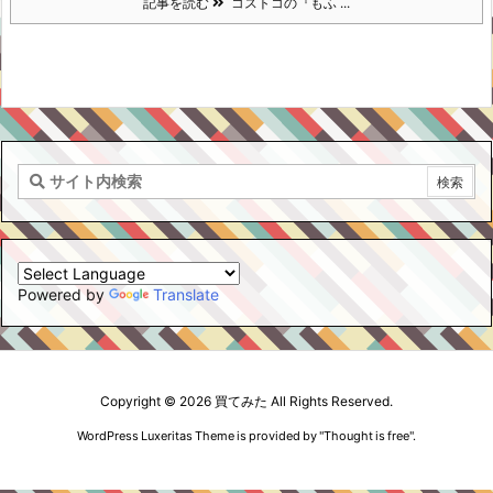
記事を読む
コストコの『もふ ...
Powered by
Translate
Copyright ©
2026
買てみた
All Rights Reserved.
WordPress Luxeritas Theme is provided by "
Thought is free
".