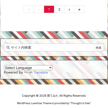
«
‹
1
2
›
»
Powered by
Translate
Copyright ©
2026
買てみた
All Rights Reserved.
WordPress Luxeritas Theme is provided by "
Thought is free
".