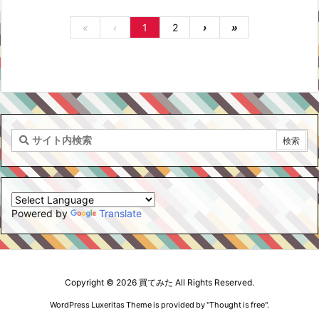
«
‹
1
2
›
»
Powered by
Translate
Copyright ©
2026
買てみた
All Rights Reserved.
WordPress Luxeritas Theme is provided by "
Thought is free
".