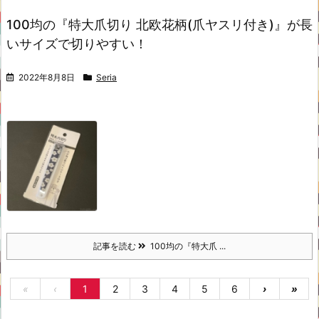
100均の『特大爪切り 北欧花柄(爪ヤスリ付き)』が長
いサイズで切りやすい！
2022年8月8日
Seria
記事を読む
100均の『特大爪 ...
«
‹
1
2
3
4
5
6
›
»