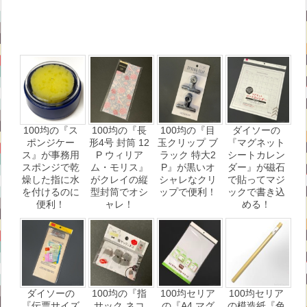
100均の『ス
100均の『長
100均の『目
ダイソーの
ポンジケー
形4号 封筒 12
玉クリップ ブ
『マグネット
ス』が事務用
P ウィリア
ラック 特大2
シートカレン
スポンジで乾
ム・モリス』
P』が黒いオ
ダー』が磁石
燥した指に水
がクレイの縦
シャレなクリ
で貼ってマジ
を付けるのに
型封筒でオシ
ップで便利！
ックで書き込
便利！
ャレ！
める！
ダイソーの
100均の『指
100均セリア
100均セリア
『伝票サイズ
サック ネコ
の『A4 マグ
の模造紙『色