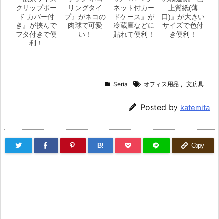
クリップボー
リングタイ
ネット付カー
上質紙(薄
ド カバー付
プ』がネコの
ドケース』が
口)』が大きい
き』が挟んで
肉球で可愛
冷蔵庫などに
サイズで色付
フタ付きで便
い！
貼れて便利！
き便利！
利！
Seria
オフィス用品
,
文房具
Posted by
katemita
B!
Copy