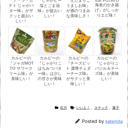
『ア・ラ・ポ
『じゃがビー
『えだまりこ
IDE POTATO
海老のかき揚
テト じゃがバ
塩とごま油
うましお味』
げ』がしっか
ター味』がザ
味』が超おい
が酒のつまみ
りエビ味！
クッと超おい
しい！
な美味しさ！
しい！
カルビーの
カルビーの
カルビーの
カルビーの
『ジャガМOT
『じゃがりこ
『チーズビッ
『じゃがりこ
TO サワーク
はちみつバタ
ト 濃厚チェダ
バジル＆チー
リーム味』が
ー味』は少し
ーチーズ味』
ズ味』が美味
美味しい！
の甘さが美味
がサクッと美
しい！
しい！
味しい！
石川
いいよ！
,
スナック
,
菓子
Posted by
katemita