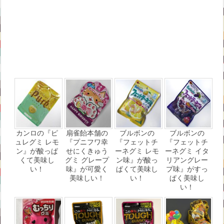
カンロの『ピ
扇雀飴本舗の
ブルボンの
ブルボンの
ュレグミ レモ
『プニフワ幸
『フェットチ
『フェットチ
ン』が酸っぱ
せにくきゅう
ーネグミ レモ
ーネグミ イタ
くて美味し
グミ グレープ
ン味』が酸っ
リアングレー
い！
味』が可愛く
ぱくて美味し
プ味』がすっ
美味しい！
い！
ぱく美味し
い！