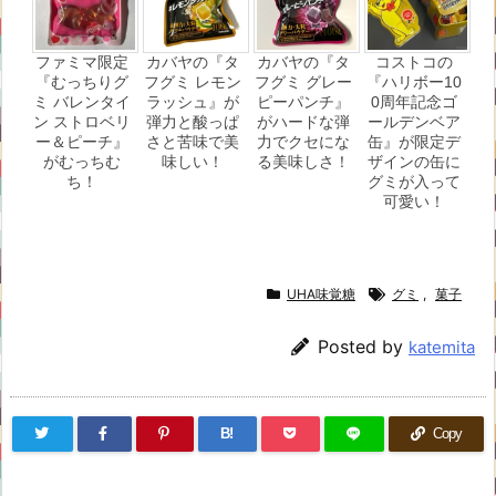
ファミマ限定
カバヤの『タ
カバヤの『タ
コストコの
『むっちりグ
フグミ レモン
フグミ グレー
『ハリボー10
ミ バレンタイ
ラッシュ』が
ピーパンチ』
0周年記念ゴ
ン ストロベリ
弾力と酸っぱ
がハードな弾
ールデンベア
ー＆ピーチ』
さと苦味で美
力でクセにな
缶』が限定デ
がむっちむ
味しい！
る美味しさ！
ザインの缶に
ち！
グミが入って
可愛い！
UHA味覚糖
グミ
,
菓子
Posted by
katemita
B!
Copy